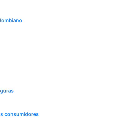
olombiano
eguras
os consumidores