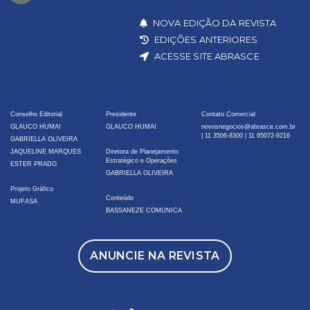
NOVA EDIÇÃO DA REVISTA
EDIÇÕES ANTERIORES
ACESSE SITE ABRASCE
Conselho Editorial
Presidente
Contato Comercial
GLAUCO HUMAI
GLAUCO HUMAI
novosnegocios@abrasce.com.br
|
11 3506-8300
|
11 95072-9216
GABRIELLA OLIVEIRA
JAQUELINE MARQUES
Diretora de Planejamento
Estratégico e Operações
ESTER PRADO
GABRIELLA OLIVEIRA
Projeto Gráfico
Conteúdo
MUFASA
BASSANEZE COMUNICA
ANUNCIE NA REVISTA