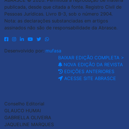
ABRASCE © 2020. Permitida a reprodução de matéria
publicada, desde que citada a fonte. Registro Civil de
Pessoas Jurídicas. Livro B-3, sob o número 2904.
Nota: as declarações substanciadas em artigos
assinados não são de responsabilidade da Abrasce.
Desenvolvido por:
mufasa
BAIXAR EDIÇÃO COMPLETA >
NOVA EDIÇÃO DA REVISTA
EDIÇÕES ANTERIORES
ACESSE SITE ABRASCE
Conselho Editorial
GLAUCO HUMAI
GABRIELLA OLIVEIRA
JAQUELINE MARQUES