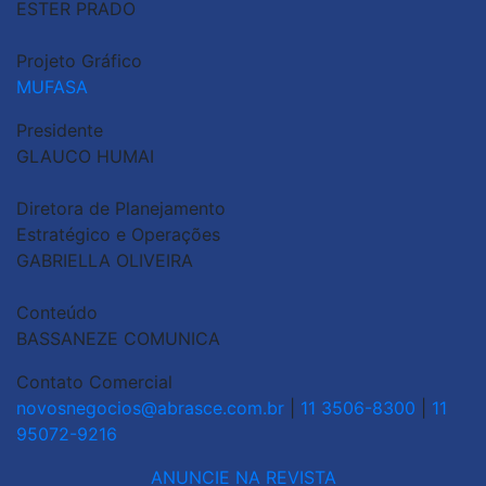
ESTER PRADO
Projeto Gráfico
MUFASA
Presidente
GLAUCO HUMAI
Diretora de Planejamento
Estratégico e Operações
GABRIELLA OLIVEIRA
Conteúdo
BASSANEZE COMUNICA
Contato Comercial
novosnegocios@abrasce.com.br
|
11 3506-8300
|
11
95072-9216
ANUNCIE NA REVISTA