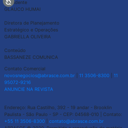
Presidente
GLAUCO HUMAI
Diretora de Planejamento
Estratégico e Operações
GABRIELLA OLIVEIRA
Conteúdo
BASSANEZE COMUNICA
Contato Comercial
novosnegocios@abrasce.com.br
|
11 3506-8300
|
11
95072-9216
ANUNCIE NA REVISTA
Endereço: Rua Castilho, 392 - 19 andar - Brooklin
Paulista - São Paulo - SP - CEP: 04568-010 | Contato:
+55 11 3506-8300
|
contato@abrasce.com.br