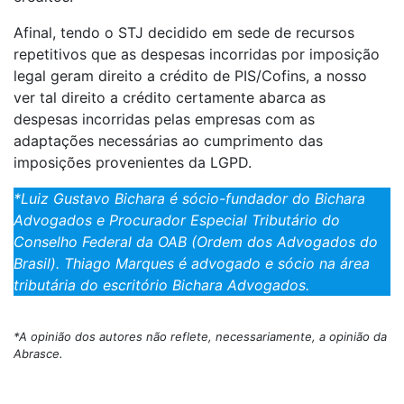
Afinal, tendo o STJ decidido em sede de recursos
repetitivos que as despesas incorridas por imposição
legal geram direito a crédito de PIS/Cofins, a nosso
ver tal direito a crédito certamente abarca as
despesas incorridas pelas empresas com as
adaptações necessárias ao cumprimento das
imposições provenientes da LGPD.
*Luiz Gustavo Bichara é sócio-fundador do Bichara
Advogados e Procurador Especial Tributário do
Conselho Federal da OAB (Ordem dos Advogados do
Brasil). Thiago Marques é advogado e sócio na área
tributária do escritório Bichara Advogados.
*A opinião dos autores não reflete, necessariamente, a opinião da
Abrasce.