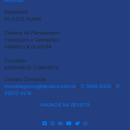
MUFASA
Presidente
GLAUCO HUMAI
Diretora de Planejamento
Estratégico e Operações
GABRIELLA OLIVEIRA
Conteúdo
BASSANEZE COMUNICA
Contato Comercial
novosnegocios@abrasce.com.br
|
11 3506-8300
|
11
95072-9216
ANUNCIE NA REVISTA