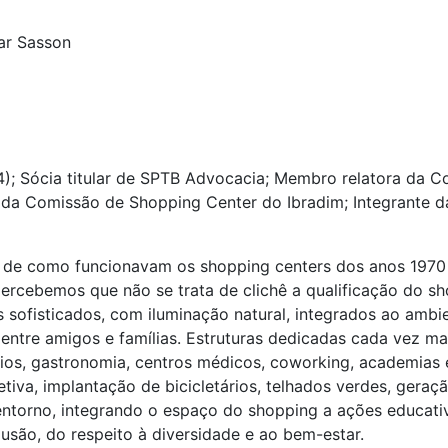
iar Sasson
); Sócia titular de SPTB Advocacia; Membro relatora da Co
te da Comissão de Shopping Center do Ibradim; Integrante 
de como funcionavam os shopping centers dos anos 197
rcebemos que não se trata de clichê a qualificação do s
s sofisticados, com iluminação natural, integrados ao amb
 entre amigos e famílias. Estruturas dedicadas cada vez m
ios, gastronomia, centros médicos, coworking, academias e
tiva, implantação de bicicletários, telhados verdes, geraç
ntorno, integrando o espaço do shopping a ações educativa
lusão, do respeito à diversidade e ao bem-estar.