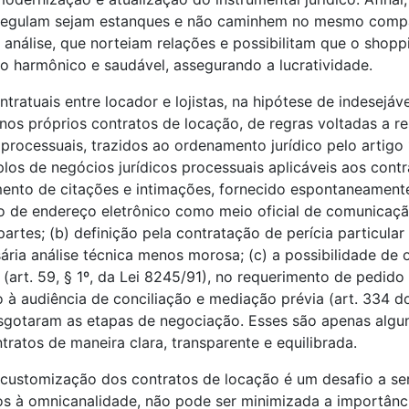
 o regulam sejam estanques e não caminhem no mesmo compa
 análise, que norteiam relações e possibilitam que o shopp
o harmônico e saudável, assegurando a lucratividade.
ratuais entre locador e lojistas, na hipótese de indesejáv
 nos próprios contratos de locação, de regras voltadas a r
s processuais, trazidos ao ordenamento jurídico pelo artigo
os de negócios jurídicos processuais aplicáveis aos contr
ento de citações e intimações, fornecido espontaneamente,
ão de endereço eletrônico como meio oficial de comunicaç
es; (b) definição pela contratação de perícia particular par
ria análise técnica menos morosa; (c) a possibilidade de o
(art. 59, § 1º, da Lei 8245/91), no requerimento de pedido 
à audiência de conciliação e mediação prévia (art. 334 do 
sgotaram as etapas de negociação. Esses são apenas algu
ratos de maneira clara, transparente e equilibrada.
a customização dos contratos de locação é um desafio a se
s à omnicanalidade, não pode ser minimizada a importânci