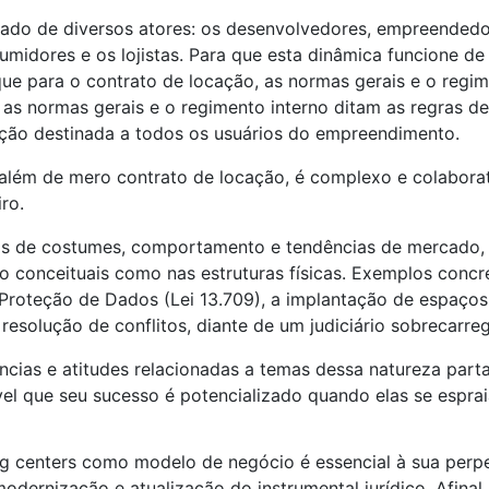
ado de diversos atores: os desenvolvedores, empreendedor
umidores e os lojistas. Para que esta dinâmica funcione 
ue para o contrato de locação, as normas gerais e o regim
 as normas gerais e o regimento interno ditam as regras 
ção destinada a todos os usuários do empreendimento.
 além de mero contrato de locação, é complexo e colabor
ro.
ças de costumes, comportamento e tendências de mercado, 
nto conceituais como nas estruturas físicas. Exemplos con
Proteção de Dados (Lei 13.709), a implantação de espaços
resolução de conflitos, diante de um judiciário sobrecarre
ncias e atitudes relacionadas a temas dessa natureza par
el que seu sucesso é potencializado quando elas se espraia
ng centers como modelo de negócio é essencial à sua perp
odernização e atualização do instrumental jurídico. Afinal