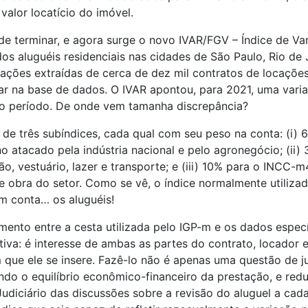
alor locatício do imóvel.
e terminar, e agora surge o novo IVAR/FGV – Índice de Vari
s aluguéis residenciais nas cidades de São Paulo, Rio de J
mações extraídas de cerca de dez mil contratos de locaçõe
ar na base de dados. O IVAR apontou, para 2021, uma varia
o período. De onde vem tamanha discrepância?
e três subíndices, cada qual com seu peso na conta: (i) 
 atacado pela indústria nacional e pelo agronegócio; (ii) 
, vestuário, lazer e transporte; e (iii) 10% para o INCC-
 obra do setor. Como se vê, o índice normalmente utilizad
m conta… os aluguéis!
mento entre a cesta utilizada pelo IGP-m e os dados espe
tiva: é interesse de ambas as partes do contrato, locador 
que ele se insere. Fazê-lo não é apenas uma questão de jus
do o equilíbrio econômico-financeiro da prestação, e redu
iciário das discussões sobre a revisão do aluguel a cada 