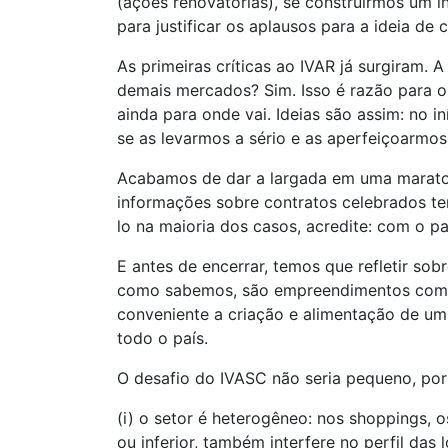
(ações renovatórias), se construirmos um ín
para justificar os aplausos para a ideia de 
As primeiras críticas ao IVAR já surgiram. 
demais mercados? Sim. Isso é razão para 
ainda para onde vai. Ideias são assim: no
se as levarmos a sério e as aperfeiçoarmo
Acabamos de dar a largada em uma maratona.
informações sobre contratos celebrados te
lo na maioria dos casos, acredite: com o p
E antes de encerrar, temos que refletir sob
como sabemos, são empreendimentos com um
conveniente a criação e alimentação de um
todo o país.
O desafio do IVASC não seria pequeno, por
(i) o setor é heterogêneo: nos shoppings, 
ou inferior, também interfere no perfil das 