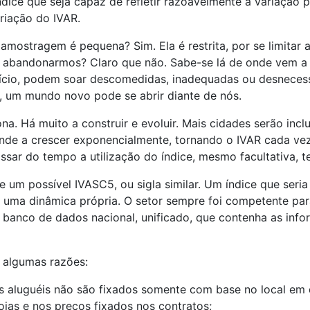
dice que seja capaz de refletir razoavelmente a variação p
criação do IVAR.
A amostragem é pequena? Sim. Ela é restrita, por se limitar
o abandonarmos? Claro que não. Sabe-se lá de onde vem a
 início, podem soar descomedidas, inadequadas ou desnece
s, um mundo novo pode se abrir diante de nós.
 Há muito a construir e evoluir. Mais cidades serão inclu
nde a crescer exponencialmente, tornando o IVAR cada vez
assar do tempo a utilização do índice, mesmo facultativa, 
re um possível IVASC5, ou sigla similar. Um índice que seria
a dinâmica própria. O setor sempre foi competente para 
 banco de dados nacional, unificado, que contenha as inf
 algumas razões:
os aluguéis não são fixados somente com base no local em 
lojas e nos preços fixados nos contratos;