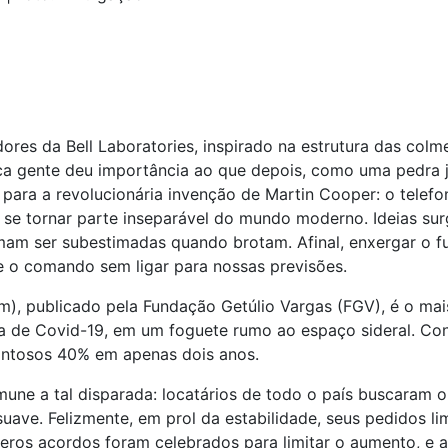
es da Bell Laboratories, inspirado na estrutura das colm
uca gente deu importância ao que depois, como uma pedra
o para a revolucionária invenção de Martin Cooper: o telef
a se tornar parte inseparável do mundo moderno. Ideias sur
am ser subestimadas quando brotam. Afinal, enxergar o fut
ume o comando sem ligar para nossas previsões.
m), publicado pela Fundação Getúlio Vargas (FGV), é o mai
 de Covid-19, em um foguete rumo ao espaço sideral. Con
pantosos 40% em apenas dois anos.
une a tal disparada: locatários de todo o país buscaram o
uave. Felizmente, em prol da estabilidade, seus pedidos li
eros acordos foram celebrados para limitar o aumento, e a