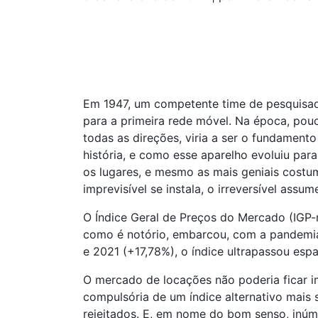
Em 1947, um competente time de pesquisador
para a primeira rede móvel. Na época, po
todas as direções, viria a ser o fundament
história, e como esse aparelho evoluiu par
os lugares, e mesmo as mais geniais costum
imprevisível se instala, o irreversível ass
O Índice Geral de Preços do Mercado (IGP-
como é notório, embarcou, com a pandemia
e 2021 (+17,78%), o índice ultrapassou es
O mercado de locações não poderia ficar im
compulsória de um índice alternativo mais s
rejeitados. E, em nome do bom senso, inúm