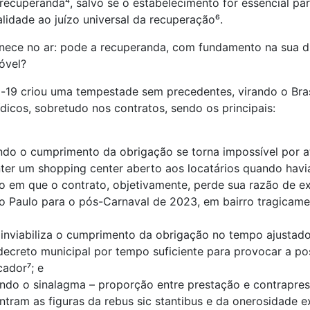
ecuperanda⁴, salvo se o estabelecimento for essencial par
lidade ao juízo universal da recuperação⁶.
nece no ar: pode a recuperanda, com fundamento na sua dif
óvel?
19 criou uma tempestade sem precedentes, virando o Brasi
ídicos, sobretudo nos contratos, sendo os principais:
ando o cumprimento da obrigação se torna impossível por a
anter um shopping center aberto aos locatários quando ha
aso em que o contrato, objetivamente, perde sua razão de ex
ão Paulo para o pós-Carnaval de 2023, em bairro tragicame
ue inviabiliza o cumprimento da obrigação no tempo ajustad
decreto municipal por tempo suficiente para provocar a p
cador⁷; e
uando o sinalagma – proporção entre prestação e contrapre
ntram as figuras da rebus sic stantibus e da onerosidade e