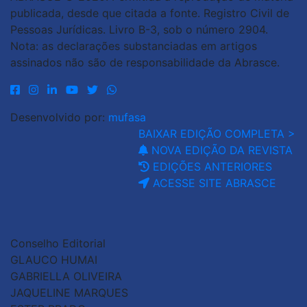
publicada, desde que citada a fonte. Registro Civil de
Pessoas Jurídicas. Livro B-3, sob o número 2904.
Nota: as declarações substanciadas em artigos
assinados não são de responsabilidade da Abrasce.
Desenvolvido por:
mufasa
BAIXAR EDIÇÃO COMPLETA >
NOVA EDIÇÃO DA REVISTA
EDIÇÕES ANTERIORES
ACESSE SITE ABRASCE
Conselho Editorial
GLAUCO HUMAI
GABRIELLA OLIVEIRA
JAQUELINE MARQUES