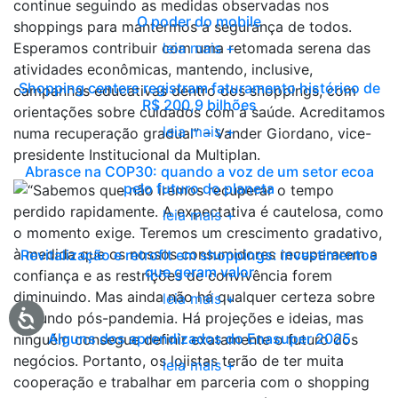
O poder do mobile
leia mais +
Shopping centers registram faturamento histórico de
R$ 200,9 bilhões
leia mais +
Abrasce na COP30: quando a voz de um setor ecoa
pelo futuro do planeta
leia mais +
Revitalização e retrofit em shoppings: investimentos
que geram valor
leia mais +
Alguns dos aprendizados do Enasuper 2025
leia mais +