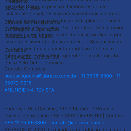
Presidente
GLAUCO HUMAI
Diretora de Planejamento
Estratégico e Operações
GABRIELLA OLIVEIRA
Conteúdo
BASSANEZE COMUNICA
Contato Comercial
novosnegocios@abrasce.com.br
|
11 3506-8300
|
11
95072-9216
ANUNCIE NA REVISTA
Endereço: Rua Castilho, 392 - 19 andar - Brooklin
Paulista - São Paulo - SP - CEP: 04568-010 | Contato:
+55 11 3506-8300
|
contato@abrasce.com.br
ABRASCE © 2020. Permitida a reprodução de matéria