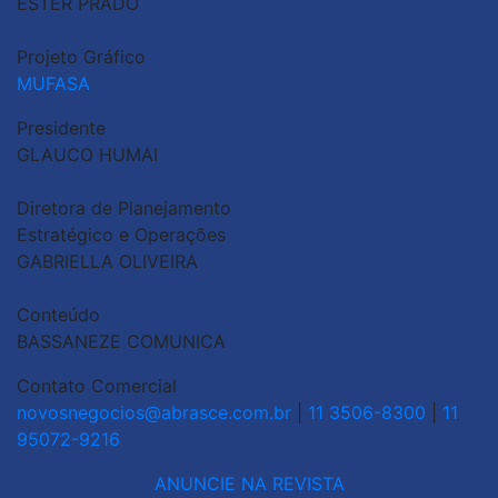
ESTER PRADO
Projeto Gráfico
MUFASA
Presidente
GLAUCO HUMAI
Diretora de Planejamento
Estratégico e Operações
GABRIELLA OLIVEIRA
Conteúdo
BASSANEZE COMUNICA
Contato Comercial
novosnegocios@abrasce.com.br
|
11 3506-8300
|
11
95072-9216
ANUNCIE NA REVISTA