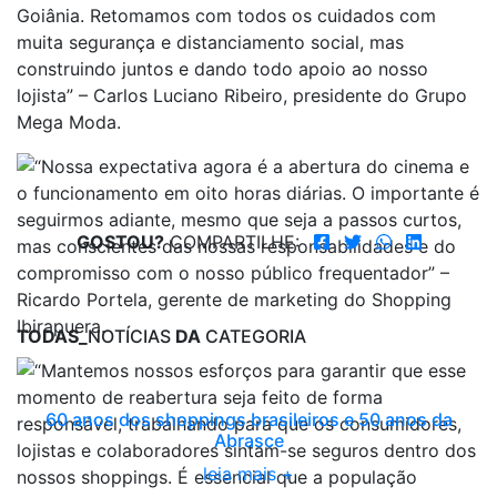
GOSTOU?
COMPARTILHE:
TODAS_
NOTÍCIAS
DA
CATEGORIA
60 anos dos shoppings brasileiros e 50 anos da
Abrasce
leia mais +