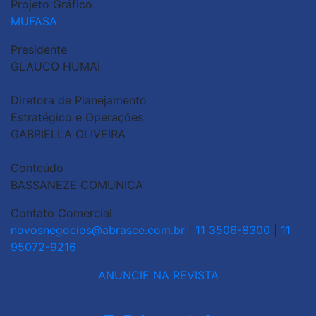
Projeto Gráfico
MUFASA
Presidente
GLAUCO HUMAI
Diretora de Planejamento
Estratégico e Operações
GABRIELLA OLIVEIRA
Conteúdo
BASSANEZE COMUNICA
Contato Comercial
novosnegocios@abrasce.com.br
|
11 3506-8300
|
11
95072-9216
ANUNCIE NA REVISTA