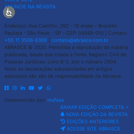
ANUNCIE NA REVISTA
Endereço: Rua Castilho, 392 - 19 andar - Brooklin
Paulista - São Paulo - SP - CEP: 04568-010 | Contato:
+55 11 3506-8300
|
contato@abrasce.com.br
ABRASCE © 2020. Permitida a reprodução de matéria
publicada, desde que citada a fonte. Registro Civil de
Pessoas Jurídicas. Livro B-3, sob o número 2904.
Nota: as declarações substanciadas em artigos
assinados não são de responsabilidade da Abrasce.
Desenvolvido por:
mufasa
BAIXAR EDIÇÃO COMPLETA >
NOVA EDIÇÃO DA REVISTA
EDIÇÕES ANTERIORES
ACESSE SITE ABRASCE