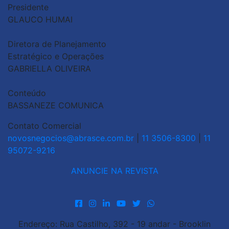
Presidente
GLAUCO HUMAI
Diretora de Planejamento
Estratégico e Operações
GABRIELLA OLIVEIRA
Conteúdo
BASSANEZE COMUNICA
Contato Comercial
novosnegocios@abrasce.com.br
|
11 3506-8300
|
11
95072-9216
ANUNCIE NA REVISTA
Endereço: Rua Castilho, 392 - 19 andar - Brooklin