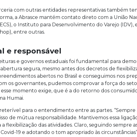
arceria com outras entidades representativas também te
a forma, a Abrasce mantém contato direto com a União Na
CS), o Instituto para Desenvolvimento do Varejo (IDV), e
hop), entre outras.
l e responsável
ituras e governos estaduais foi fundamental para demon
eabertura segura, mesmo antes dos decretos de flexibili
eendimentos abertos no Brasil e conseguimos nos prep
om os governantes, pudemos comprovar a força do setor
 esse momento exige, que é a do retorno dos consumido
rma Humai.
preterível para o entendimento entre as partes. “Sempr
sso de mútua responsabilidade. Mantivemos essa ligaçã
a flexibilização das atividades. Claro, seguindo sempre 
ovid-19 e adotando o tom apropriado às circunstâncias”,