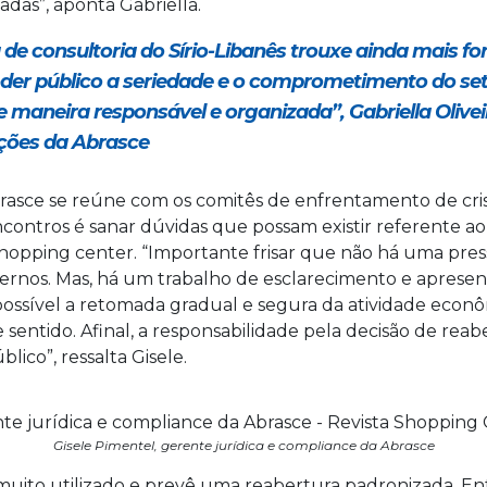
adas”, aponta Gabriella.
de consultoria do Sírio-Libanês trouxe ainda mais fo
r público a seriedade e o comprometimento do set
 maneira responsável e organizada”, Gabriella Olivei
ções da Abrasce
rasce se reúne com os comitês de enfrentamento de cri
ncontros é sanar dúvidas que possam existir referente a
pping center. “Importante frisar que não há uma pres
vernos. Mas, há um trabalho de esclarecimento e apresen
ossível a retomada gradual e segura da atividade econ
entido. Afinal, a responsabilidade pela decisão de reab
ico”, ressalta Gisele.
Gisele Pimentel, gerente jurídica e compliance da Abrasce
ito utilizado e prevê uma reabertura padronizada. Ent