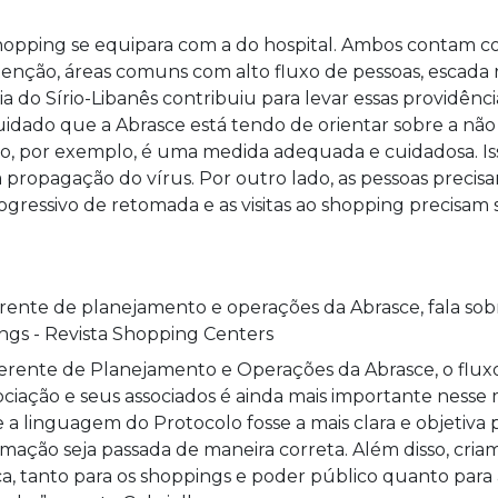
hopping se equipara com a do hospital. Ambos contam 
nção, áreas comuns com alto fluxo de pessoas, escada ro
a do Sírio-Libanês contribuiu para levar essas providênci
dado que a Abrasce está tendo de orientar sobre a não
ão, por exemplo, é uma medida adequada e cuidadosa. Iss
 propagação do vírus. Por outro lado, as pessoas preci
ressivo de retomada e as visitas ao shopping precisam s
 gerente de Planejamento e Operações da Abrasce, o flu
ociação e seus associados é ainda mais importante ness
a linguagem do Protocolo fosse a mais clara e objetiva 
rmação seja passada de maneira correta. Além disso, cri
ica, tanto para os shoppings e poder público quanto par