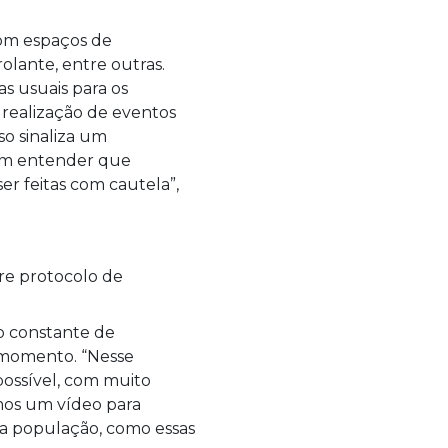
com espaços de
lante, entre outras.
as usuais para os
 realização de eventos
o sinaliza um
sam entender que
er feitas com cautela”,
xo constante de
e momento. “Nesse
possível, com muito
amos um vídeo para
a a população, como essas