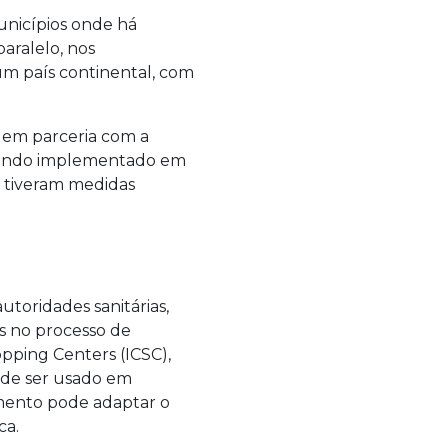
unicípios onde há
paralelo, nos
um país continental, com
 em parceria com a
á sendo implementado em
e tiveram medidas
toridades sanitárias,
s no processo de
pping Centers (ICSC),
ode ser usado em
amento pode adaptar o
ca.