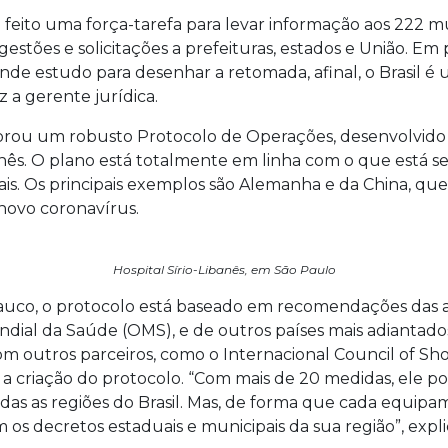
eito uma força-tarefa para levar informação aos 222 m
estões e solicitações a prefeituras, estados e União. Em 
 estudo para desenhar a retomada, afinal, o Brasil é 
iz a gerente jurídica.
borou um robusto Protocolo de Operações, desenvolvido
banês. O plano está totalmente em linha com o que est
ais. Os principais exemplos são Alemanha e da China, qu
novo coronavírus.
Hospital Sírio-Libanês, em São Paulo
uco, o protocolo está baseado em recomendações das au
ial da Saúde (OMS), e de outros países mais adiantado
m outros parceiros, como o Internacional Council of Sho
 criação do protocolo. “Com mais de 20 medidas, ele p
s as regiões do Brasil. Mas, de forma que cada equip
os decretos estaduais e municipais da sua região”, expli