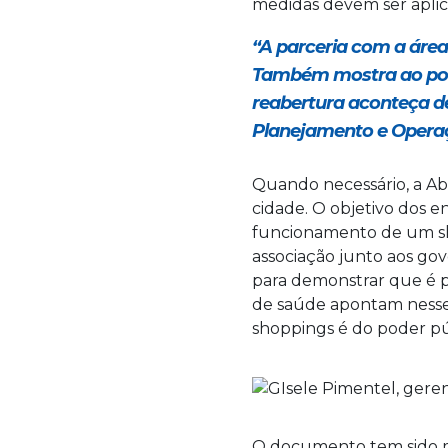
medidas devem ser aplic
“A parceria com a área 
Também mostra ao pode
reabertura aconteça de
Planejamento e Opera
Quando necessário, a Ab
cidade. O objetivo dos e
funcionamento de um sho
associação junto aos go
para demonstrar que é p
de saúde apontam nesse s
shoppings é do poder públ
O documento tem sido mu