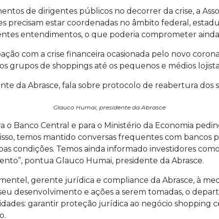
entos de dirigentes públicos no decorrer da crise, a As
s precisam estar coordenadas no âmbito federal, estadua
erentes entendimentos, o que poderia comprometer ainda 
pação com a crise financeira ocasionada pelo novo coron
os grupos de shoppings até os pequenos e médios lojista
Glauco Humai, presidente da Abrasce
a o Banco Central e para o Ministério da Economia pedin
 disso, temos mantido conversas frequentes com bancos p
boas condições. Temos ainda informado investidores com
ento”, pontua Glauco Humai, presidente da Abrasce.
mentel, gerente jurídica e compliance da Abrasce, à 
seu desenvolvimento e ações a serem tomadas, o depart
ridades: garantir proteção jurídica ao negócio shopping 
o.