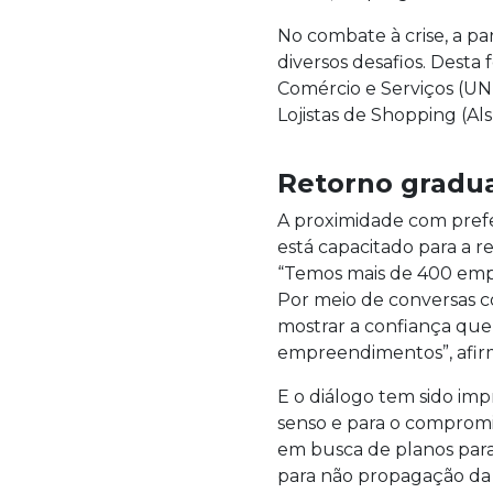
No combate à crise, a p
diversos desafios. Dest
Comércio e Serviços (UNE
Lojistas de Shopping (Als
Retorno gradua
A proximidade com prefe
está capacitado para a r
“Temos mais de 400 empr
Por meio de conversas c
mostrar a confiança que
empreendimentos”, afi
E o diálogo tem sido im
senso e para o compromi
em busca de planos para 
para não propagação da C