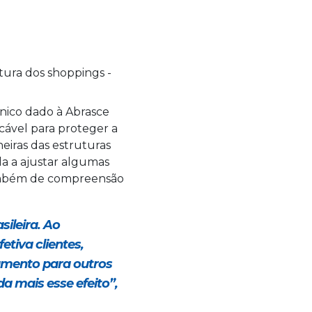
cnico dado à Abrasce
cável para proteger a
neiras das estruturas
da a ajustar algumas
também de compreensão
ileira. Ao
tiva clientes,
tamento para outros
a mais esse efeito”,