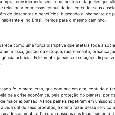
ompra, considerando seus rendimentos e daqueles que são i
e relacionar com essas comunidades, entender seus ansei
ém de descontos e benefícios, buscando alinhamento de p
 habitante e, no Brasil, iremos para o mesmo caminho.
 aparece como uma força disruptiva que afetará toda a soci
ão em massa, gestão de estoque, rastreamento, precificaçã
igência artificial. Felizmente, já existem soluções disponív
o.
ssado foi o metaverso, que continua em alta, contudo o te
eja pela crise econômica, pela proteção do planeta, por d
e maior expansão. Vários painéis repetiram em uníssono 
a vida útil de seus produtos, e como fazer desse serviço a
s usados aumenta o fluxo de pessoas nas lojas, aumenta o 