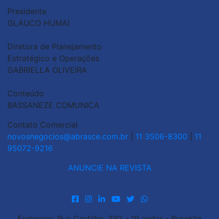
Presidente
GLAUCO HUMAI
Diretora de Planejamento
Estratégico e Operações
GABRIELLA OLIVEIRA
Conteúdo
BASSANEZE COMUNICA
Contato Comercial
novosnegocios@abrasce.com.br
|
11 3506-8300
|
11
95072-9216
ANUNCIE NA REVISTA
Endereço: Rua Castilho, 392 - 19 andar - Brooklin