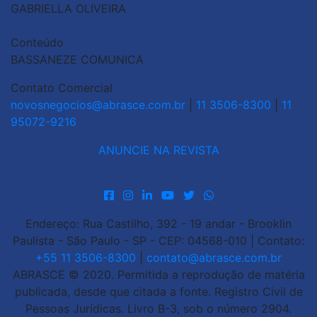
GABRIELLA OLIVEIRA
Conteúdo
BASSANEZE COMUNICA
Contato Comercial
novosnegocios@abrasce.com.br
|
11 3506-8300
|
11
95072-9216
ANUNCIE NA REVISTA
Endereço: Rua Castilho, 392 - 19 andar - Brooklin
Paulista - São Paulo - SP - CEP: 04568-010 | Contato:
+55 11 3506-8300
|
contato@abrasce.com.br
ABRASCE © 2020. Permitida a reprodução de matéria
publicada, desde que citada a fonte. Registro Civil de
Pessoas Jurídicas. Livro B-3, sob o número 2904.