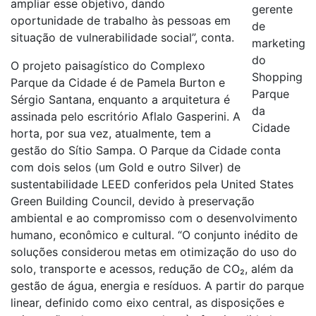
ampliar esse objetivo, dando
gerente
oportunidade de trabalho às pessoas em
de
situação de vulnerabilidade social”, conta.
marketing
do
O projeto paisagístico do Complexo
Shopping
Parque da Cidade é de Pamela Burton e
Parque
Sérgio Santana, enquanto a arquitetura é
da
assinada pelo escritório Aflalo Gasperini. A
Cidade
horta, por sua vez, atualmente, tem a
gestão do Sítio Sampa. O Parque da Cidade conta
com dois selos (um Gold e outro Silver) de
sustentabilidade LEED conferidos pela United States
Green Building Council, devido à preservação
ambiental e ao compromisso com o desenvolvimento
humano, econômico e cultural. “O conjunto inédito de
soluções considerou metas em otimização do uso do
solo, transporte e acessos, redução de CO₂, além da
gestão de água, energia e resíduos. A partir do parque
linear, definido como eixo central, as disposições e