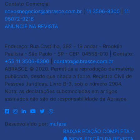
Contato Comercial
novosnegocios@abrasce.com.br
|
11 3506-8300
|
11
95072-9216
ANUNCIE NA REVISTA
Endereço: Rua Castilho, 392 - 19 andar - Brooklin
Paulista - São Paulo - SP - CEP: 04568-010 | Contato:
+55 11 3506-8300
|
contato@abrasce.com.br
ABRASCE © 2020. Permitida a reprodução de matéria
publicada, desde que citada a fonte. Registro Civil de
Pessoas Jurídicas. Livro B-3, sob o número 2904.
Nota: as declarações substanciadas em artigos
assinados não são de responsabilidade da Abrasce.
Desenvolvido por:
mufasa
BAIXAR EDIÇÃO COMPLETA >
NOVA EDIÇÃO DA REVISTA