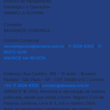
Diretora de Planejamento
Estratégico e Operações
GABRIELLA OLIVEIRA
Conteúdo
BASSANEZE COMUNICA
Contato Comercial
novosnegocios@abrasce.com.br
|
11 3506-8300
|
11
95072-9216
ANUNCIE NA REVISTA
Endereço: Rua Castilho, 392 - 19 andar - Brooklin
Paulista - São Paulo - SP - CEP: 04568-010 | Contato:
+55 11 3506-8300
|
contato@abrasce.com.br
ABRASCE © 2020. Permitida a reprodução de matéria
publicada, desde que citada a fonte. Registro Civil de
Pessoas Jurídicas. Livro B-3, sob o número 2904.
Nota: as declarações substanciadas em artigos