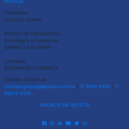
MUFASA
Presidente
GLAUCO HUMAI
Diretora de Planejamento
Estratégico e Operações
GABRIELLA OLIVEIRA
Conteúdo
BASSANEZE COMUNICA
Contato Comercial
novosnegocios@abrasce.com.br
|
11 3506-8300
|
11
95072-9216
ANUNCIE NA REVISTA