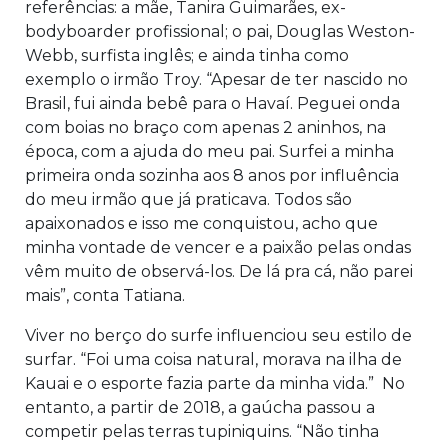
referências: a mãe, Tanira Guimarães, ex-
bodyboarder profissional; o pai, Douglas Weston-
Webb, surfista inglês; e ainda tinha como
exemplo o irmão Troy. “Apesar de ter nascido no
Brasil, fui ainda bebê para o Havaí. Peguei onda
com boias no braço com apenas 2 aninhos, na
época, com a ajuda do meu pai. Surfei a minha
primeira onda sozinha aos 8 anos por influência
do meu irmão que já praticava. Todos são
apaixonados e isso me conquistou, acho que
minha vontade de vencer e a paixão pelas ondas
vêm muito de observá-los. De lá pra cá, não parei
mais”, conta Tatiana.
Viver no berço do surfe influenciou seu estilo de
surfar. “Foi uma coisa natural, morava na ilha de
Kauai e o esporte fazia parte da minha vida.” No
entanto, a partir de 2018, a gaúcha passou a
competir pelas terras tupiniquins. “Não tinha