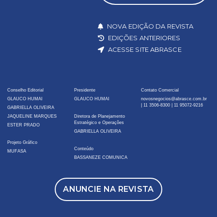
NOVA EDIÇÃO DA REVISTA
EDIÇÕES ANTERIORES
ACESSE SITE ABRASCE
Conselho Editorial
Presidente
Contato Comercial
GLAUCO HUMAI
GLAUCO HUMAI
novosnegocios@abrasce.com.br
|
11 3506-8300
|
11 95072-9216
GABRIELLA OLIVEIRA
JAQUELINE MARQUES
Diretora de Planejamento
Estratégico e Operações
ESTER PRADO
GABRIELLA OLIVEIRA
Projeto Gráfico
Conteúdo
MUFASA
BASSANEZE COMUNICA
ANUNCIE NA REVISTA