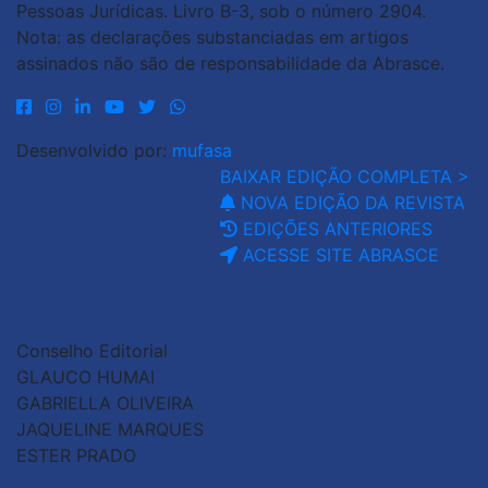
Pessoas Jurídicas. Livro B-3, sob o número 2904.
Nota: as declarações substanciadas em artigos
assinados não são de responsabilidade da Abrasce.
Desenvolvido por:
mufasa
BAIXAR EDIÇÃO COMPLETA >
NOVA EDIÇÃO DA REVISTA
EDIÇÕES ANTERIORES
ACESSE SITE ABRASCE
Conselho Editorial
GLAUCO HUMAI
GABRIELLA OLIVEIRA
JAQUELINE MARQUES
ESTER PRADO