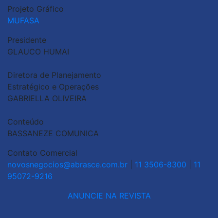
Projeto Gráfico
MUFASA
Presidente
GLAUCO HUMAI
Diretora de Planejamento
Estratégico e Operações
GABRIELLA OLIVEIRA
Conteúdo
BASSANEZE COMUNICA
Contato Comercial
novosnegocios@abrasce.com.br
|
11 3506-8300
|
11
95072-9216
ANUNCIE NA REVISTA