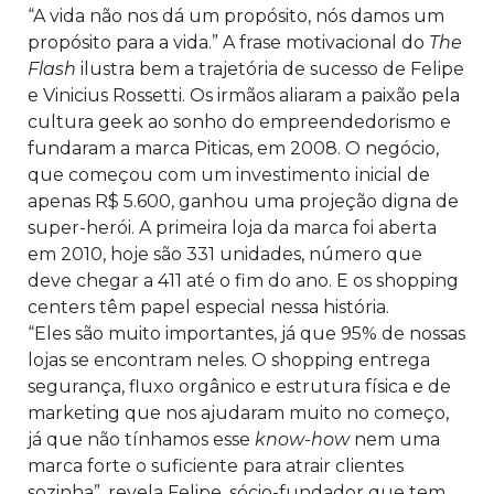
“A vida não nos dá um propósito, nós damos um
propósito para a vida.” A frase motivacional do
The
Flash
ilustra bem a trajetória de sucesso de Felipe
e Vinicius Rossetti. Os irmãos aliaram a paixão pela
cultura geek ao sonho do empreendedorismo e
fundaram a marca Piticas, em 2008. O negócio,
que começou com um investimento inicial de
apenas R$ 5.600, ganhou uma projeção digna de
super-herói. A primeira loja da marca foi aberta
em 2010, hoje são 331 unidades, número que
deve chegar a 411 até o fim do ano. E os shopping
centers têm papel especial nessa história.
“Eles são muito importantes, já que 95% de nossas
lojas se encontram neles. O shopping entrega
segurança, fluxo orgânico e estrutura física e de
marketing que nos ajudaram muito no começo,
já que não tínhamos esse
know-how
nem uma
marca forte o suficiente para atrair clientes
sozinha”, revela Felipe, sócio-fundador que tem