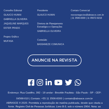
Conselho Editorial
Presidente
Contato Comercial
GLAUCO HUMAI
GLAUCO HUMAI
novosnegocios@abrasce.com.br
|
11 3506-8300
|
11 95072-9216
GABRIELLA OLIVEIRA
JAQUELINE MARQUES
Diretora de Planejamento
Estratégico e Operações
ESTER PRADO
GABRIELLA OLIVEIRA
Projeto Gráfico
Conteúdo
MUFASA
BASSANEZE COMUNICA
ANUNCIE NA REVISTA
Endereço: Rua Castilho, 392 - 19 andar - Brooklin Paulista - São Paulo - SP - CEP:
04568-010 | Contato:
+55 11 3506-8300
|
contato@abrasce.com.br
ABRASCE © 2020. Permitida a reprodução de matéria publicada, desde que citada a
fonte. Registro Civil de Pessoas Jurídicas. Livro B-3, sob o número 2904. Nota: as