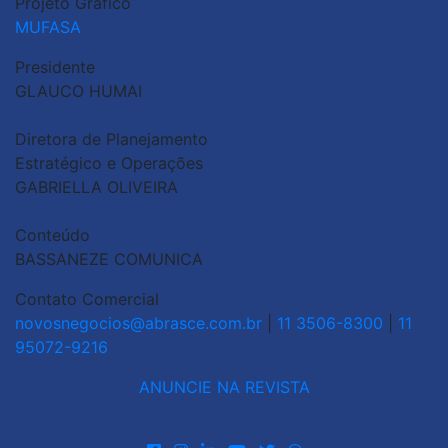
Projeto Gráfico
MUFASA
Presidente
GLAUCO HUMAI
Diretora de Planejamento
Estratégico e Operações
GABRIELLA OLIVEIRA
Conteúdo
BASSANEZE COMUNICA
Contato Comercial
novosnegocios@abrasce.com.br
|
11 3506-8300
|
11
95072-9216
ANUNCIE NA REVISTA