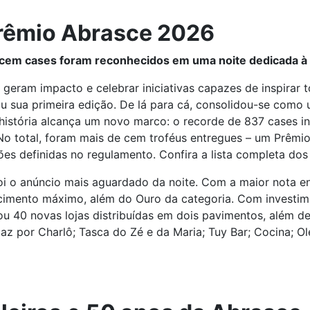
rêmio Abrasce 2026
e cem cases foram reconhecidos em uma noite dedicada à 
e geram impacto e celebrar iniciativas capazes de inspira
ou sua primeira edição. De lá para cá, consolidou-se como
 história alcança um novo marco: o recorde de 837 cases i
o total, foram mais de cem troféus entregues – um Prêmio
es definidas no regulamento. Confira a lista completa dos
 o anúncio mais aguardado da noite. Com a maior nota ent
cimento máximo, além do Ouro da categoria. Com investim
u 40 novas lojas distribuídas em dois pavimentos, além d
z por Charlô; Tasca do Zé e da Maria; Tuy Bar; Cocina; Ol