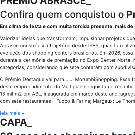
PRÊMIO ABRASCE_
Confira quem conquistou o
P
Em clima de festa e com muita torcida presente, mais d
Valorizar ideias que transformam, impulsionar projetos qu
Abrasce constrói sua trajetória desde 1989, quando realiz
evolução dos shopping centers brasileiros. Em 2026, essa
durante a cerimônia de premiação no Expo Center Norte. N
categorias, considerando que sete contaram com subdivisõ
O Prêmio Destaque vai para… … MorumbiShopping. Esse foi
deste empreendimento da Multiplan conquistou o reconhe
13 mil m2 em ABL, inaugurada em março deste ano, agrego
com sete restaurantes – Fuoco & Farina; Margaux; Le Thoma
leia mais +
CAPA_