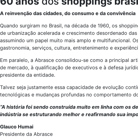
60 anos
dos
shoppings brasi
A reinvenção das cidades, do consumo e da convivência
Quando surgiram no Brasil, na década de 1960, os shoppi
de urbanização acelerada e crescimento desordenado das 
assumindo um papel muito mais amplo e multifuncional. O
gastronomia, serviços, cultura, entretenimento e experiênc
Em paralelo, a Abrasce consolidou-se como a principal art
de mercado, à qualificação de executivos e à defesa jurí
presidente da entidade.
Talvez seja justamente essa capacidade de evolução contí
tecnológicas e mudanças profundas no comportamento do 
“A história foi sendo construída muito em linha com os d
indústria se estruturando melhor e reafirmando sua impo
Glauco Humai
Presidente da Abrasce