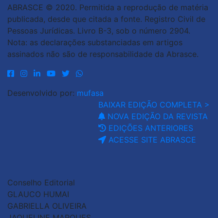
ABRASCE © 2020. Permitida a reprodução de matéria
publicada, desde que citada a fonte. Registro Civil de
Pessoas Jurídicas. Livro B-3, sob o número 2904.
Nota: as declarações substanciadas em artigos
assinados não são de responsabilidade da Abrasce.
Desenvolvido por:
mufasa
BAIXAR EDIÇÃO COMPLETA >
NOVA EDIÇÃO DA REVISTA
EDIÇÕES ANTERIORES
ACESSE SITE ABRASCE
Conselho Editorial
GLAUCO HUMAI
GABRIELLA OLIVEIRA
JAQUELINE MARQUES