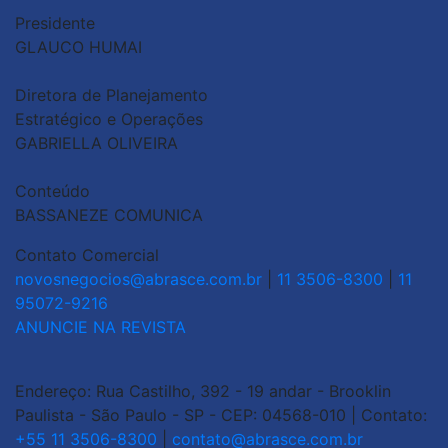
Presidente
GLAUCO HUMAI
Diretora de Planejamento
Estratégico e Operações
GABRIELLA OLIVEIRA
Conteúdo
BASSANEZE COMUNICA
Contato Comercial
novosnegocios@abrasce.com.br
|
11 3506-8300
|
11
95072-9216
ANUNCIE NA REVISTA
Endereço: Rua Castilho, 392 - 19 andar - Brooklin
Paulista - São Paulo - SP - CEP: 04568-010 | Contato:
+55 11 3506-8300
|
contato@abrasce.com.br