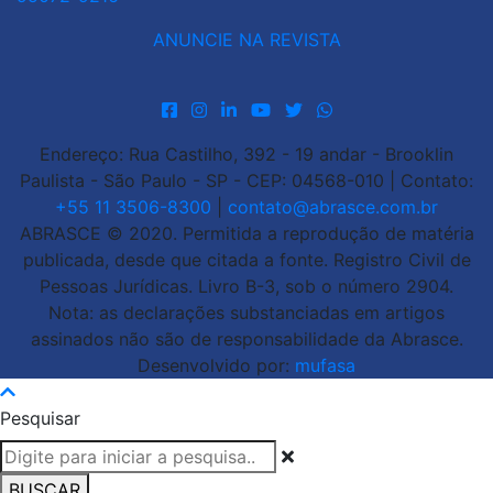
ANUNCIE NA REVISTA
Endereço: Rua Castilho, 392 - 19 andar - Brooklin
Paulista - São Paulo - SP - CEP: 04568-010 | Contato:
+55 11 3506-8300
|
contato@abrasce.com.br
ABRASCE © 2020. Permitida a reprodução de matéria
publicada, desde que citada a fonte. Registro Civil de
Pessoas Jurídicas. Livro B-3, sob o número 2904.
Nota: as declarações substanciadas em artigos
assinados não são de responsabilidade da Abrasce.
Desenvolvido por:
mufasa
Pesquisar
BUSCAR