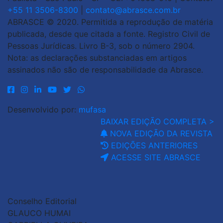
+55 11 3506-8300
|
contato@abrasce.com.br
ABRASCE © 2020. Permitida a reprodução de matéria
publicada, desde que citada a fonte. Registro Civil de
Pessoas Jurídicas. Livro B-3, sob o número 2904.
Nota: as declarações substanciadas em artigos
assinados não são de responsabilidade da Abrasce.
Desenvolvido por:
mufasa
BAIXAR EDIÇÃO COMPLETA >
NOVA EDIÇÃO DA REVISTA
EDIÇÕES ANTERIORES
ACESSE SITE ABRASCE
Conselho Editorial
GLAUCO HUMAI