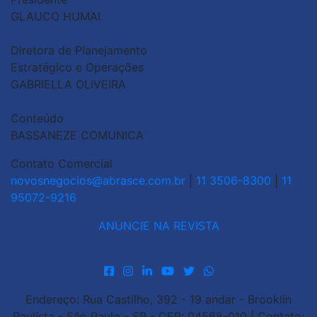
GLAUCO HUMAI
Diretora de Planejamento
Estratégico e Operações
GABRIELLA OLIVEIRA
Conteúdo
BASSANEZE COMUNICA
Contato Comercial
novosnegocios@abrasce.com.br
|
11 3506-8300
|
11
95072-9216
ANUNCIE NA REVISTA
Endereço: Rua Castilho, 392 - 19 andar - Brooklin
Paulista - São Paulo - SP - CEP: 04568-010 | Contato: