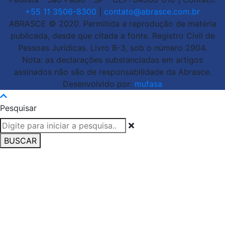
+55 11 3506-8300
|
contato@abrasce.com.br
ABRASCE © 2020. Permitida a reprodução de matéria
publicada, desde que citada a fonte. Registro Civil de
Pessoas Jurídicas. Livro B-3, sob o número 2904.
Nota: as declarações substanciadas em artigos
assinados não são de responsabilidade da Abrasce.
Desenvolvido por:
mufasa
Pesquisar
BUSCAR