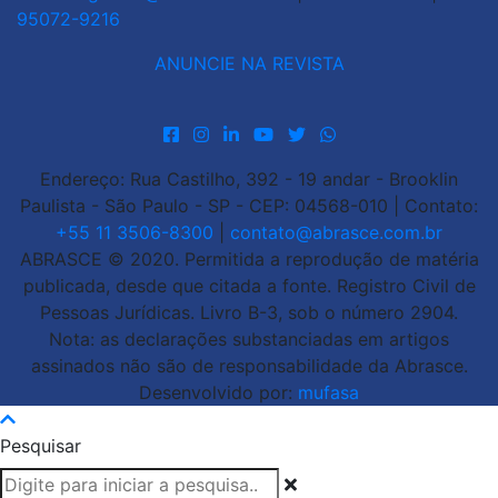
95072-9216
ANUNCIE NA REVISTA
Endereço: Rua Castilho, 392 - 19 andar - Brooklin
Paulista - São Paulo - SP - CEP: 04568-010 | Contato:
+55 11 3506-8300
|
contato@abrasce.com.br
ABRASCE © 2020. Permitida a reprodução de matéria
publicada, desde que citada a fonte. Registro Civil de
Pessoas Jurídicas. Livro B-3, sob o número 2904.
Nota: as declarações substanciadas em artigos
assinados não são de responsabilidade da Abrasce.
Desenvolvido por:
mufasa
Pesquisar