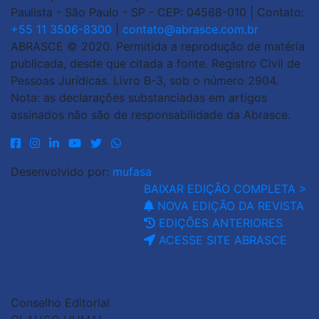
Paulista - São Paulo - SP - CEP: 04568-010 | Contato:
+55 11 3506-8300
|
contato@abrasce.com.br
ABRASCE © 2020. Permitida a reprodução de matéria
publicada, desde que citada a fonte. Registro Civil de
Pessoas Jurídicas. Livro B-3, sob o número 2904.
Nota: as declarações substanciadas em artigos
assinados não são de responsabilidade da Abrasce.
Desenvolvido por:
mufasa
BAIXAR EDIÇÃO COMPLETA >
NOVA EDIÇÃO DA REVISTA
EDIÇÕES ANTERIORES
ACESSE SITE ABRASCE
Conselho Editorial