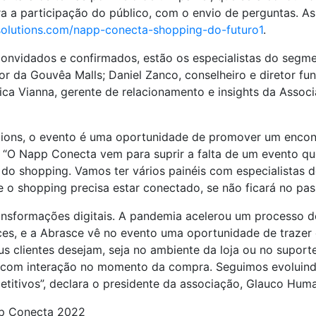
 a participação do público, com o envio de perguntas. As
solutions.com/napp-conecta-shopping-do-futuro1
.
convidados e confirmados, estão os especialistas do segme
or da Gouvêa Malls; Daniel Zanco, conselheiro e diretor fu
ca Vianna, gerente de relacionamento e insights da Associ
utions, o evento é uma oportunidade de promover um encon
 “O Napp Conecta vem para suprir a falta de um evento qu
ro do shopping. Vamos ter vários painéis com especialista
 o shopping precisa estar conectado, se não ficará no pas
ansformações digitais. A pandemia acelerou um processo de
es, e a Abrasce vê no evento uma oportunidade de trazer 
 clientes desejam, seja no ambiente da loja ou no suporte
il e com interação no momento da compra. Seguimos evolu
titivos”, declara o presidente da associação, Glauco Huma
pp Conecta 2022