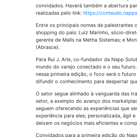
convidados. Haverá também a abertura para
realizadas pelo link:
https://conteudo.napp
Entre os principais nomes de palestrantes 
shopping do país: Luiz Marinho, sócio-diret
gerente de Malls na Metha Sistemas; e Moni
(Abrasce).
Para Rui J. Arle, co-fundador da Napp Sol
mundo do varejo conectado e o seu futuro.
nessa primeira edição, o foco será o futu
difundir o conhecimento para despertar que
O setor segue alinhado à vanguarda das tr
setor, a exemplo do avanço dos marketplac
seguem oferecendo as experiências que seus
experiência para eles; personalizada, ág
deixem os negócios mais eficientes e compe
Convidados para a primeira edição do Na