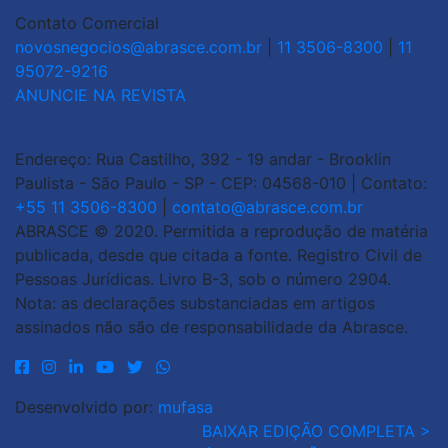
Contato Comercial
novosnegocios@abrasce.com.br
|
11 3506-8300
|
11
95072-9216
ANUNCIE NA REVISTA
Endereço: Rua Castilho, 392 - 19 andar - Brooklin
Paulista - São Paulo - SP - CEP: 04568-010 | Contato:
+55 11 3506-8300
|
contato@abrasce.com.br
ABRASCE © 2020. Permitida a reprodução de matéria
publicada, desde que citada a fonte. Registro Civil de
Pessoas Jurídicas. Livro B-3, sob o número 2904.
Nota: as declarações substanciadas em artigos
assinados não são de responsabilidade da Abrasce.
Desenvolvido por:
mufasa
BAIXAR EDIÇÃO COMPLETA >