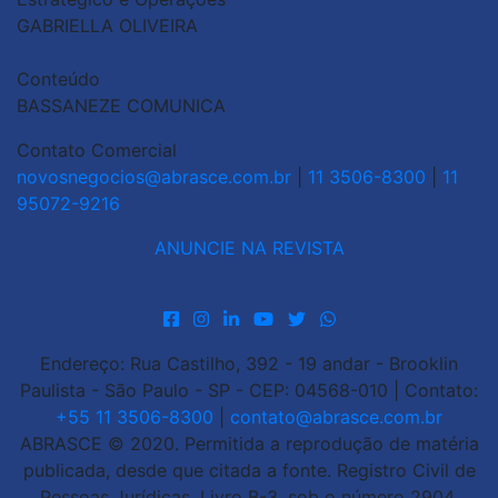
GABRIELLA OLIVEIRA
Conteúdo
BASSANEZE COMUNICA
Contato Comercial
novosnegocios@abrasce.com.br
|
11 3506-8300
|
11
95072-9216
ANUNCIE NA REVISTA
Endereço: Rua Castilho, 392 - 19 andar - Brooklin
Paulista - São Paulo - SP - CEP: 04568-010 | Contato:
+55 11 3506-8300
|
contato@abrasce.com.br
ABRASCE © 2020. Permitida a reprodução de matéria
publicada, desde que citada a fonte. Registro Civil de
Pessoas Jurídicas. Livro B-3, sob o número 2904.