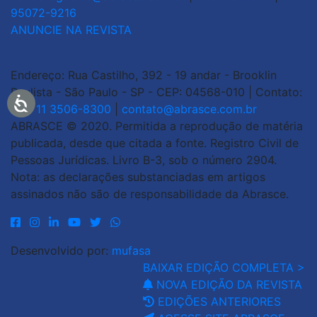
95072-9216
ANUNCIE NA REVISTA
Endereço: Rua Castilho, 392 - 19 andar - Brooklin
Paulista - São Paulo - SP - CEP: 04568-010 | Contato:
+55 11 3506-8300
|
contato@abrasce.com.br
ABRASCE © 2020. Permitida a reprodução de matéria
publicada, desde que citada a fonte. Registro Civil de
Pessoas Jurídicas. Livro B-3, sob o número 2904.
Nota: as declarações substanciadas em artigos
assinados não são de responsabilidade da Abrasce.
Desenvolvido por:
mufasa
BAIXAR EDIÇÃO COMPLETA >
NOVA EDIÇÃO DA REVISTA
EDIÇÕES ANTERIORES