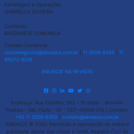
Estratégico e Operações
GABRIELLA OLIVEIRA
Conteúdo
BASSANEZE COMUNICA
Contato Comercial
novosnegocios@abrasce.com.br
|
11 3506-8300
|
11
95072-9216
ANUNCIE NA REVISTA
Endereço: Rua Castilho, 392 - 19 andar - Brooklin
Paulista - São Paulo - SP - CEP: 04568-010 | Contato:
+55 11 3506-8300
|
contato@abrasce.com.br
ABRASCE © 2020. Permitida a reprodução de matéria
publicada, desde que citada a fonte. Registro Civil de