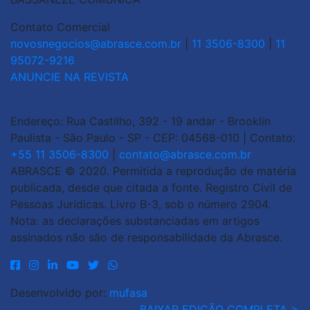
Contato Comercial
novosnegocios@abrasce.com.br
|
11 3506-8300
|
11
95072-9216
ANUNCIE NA REVISTA
Endereço: Rua Castilho, 392 - 19 andar - Brooklin
Paulista - São Paulo - SP - CEP: 04568-010 | Contato:
+55 11 3506-8300
|
contato@abrasce.com.br
ABRASCE © 2020. Permitida a reprodução de matéria
publicada, desde que citada a fonte. Registro Civil de
Pessoas Jurídicas. Livro B-3, sob o número 2904.
Nota: as declarações substanciadas em artigos
assinados não são de responsabilidade da Abrasce.
Desenvolvido por:
mufasa
BAIXAR EDIÇÃO COMPLETA >