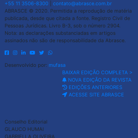
+55 11 3506-8300
|
contato@abrasce.com.br
ABRASCE © 2020. Permitida a reprodução de matéria
publicada, desde que citada a fonte. Registro Civil de
Pessoas Jurídicas. Livro B-3, sob o número 2904.
Nota: as declarações substanciadas em artigos
assinados não são de responsabilidade da Abrasce.
Desenvolvido por:
mufasa
BAIXAR EDIÇÃO COMPLETA >
NOVA EDIÇÃO DA REVISTA
EDIÇÕES ANTERIORES
ACESSE SITE ABRASCE
Conselho Editorial
GLAUCO HUMAI
GABRIELLA OLIVEIRA