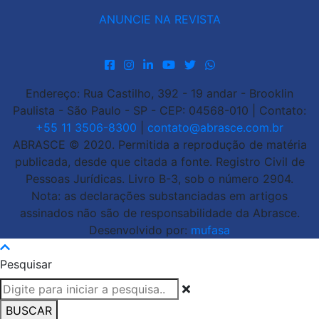
ANUNCIE NA REVISTA
Endereço: Rua Castilho, 392 - 19 andar - Brooklin
Paulista - São Paulo - SP - CEP: 04568-010 | Contato:
+55 11 3506-8300
|
contato@abrasce.com.br
ABRASCE © 2020. Permitida a reprodução de matéria
publicada, desde que citada a fonte. Registro Civil de
Pessoas Jurídicas. Livro B-3, sob o número 2904.
Nota: as declarações substanciadas em artigos
assinados não são de responsabilidade da Abrasce.
Desenvolvido por:
mufasa
Pesquisar
BUSCAR