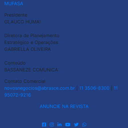
MUFASA
Presidente
GLAUCO HUMAI
Diretora de Planejamento
Estratégico e Operações
GABRIELLA OLIVEIRA
Conteúdo
BASSANEZE COMUNICA
Contato Comercial
novosnegocios@abrasce.com.br
|
11 3506-8300
|
11
95072-9216
ANUNCIE NA REVISTA