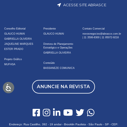
ACESSE SITE ABRASCE
Conselho Editorial
Presidente
Contato Comercial
GLAUCO HUMAI
GLAUCO HUMAI
novosnegocios@abrasce.com.br
|
11 3506-8300
|
11 95072-9216
GABRIELLA OLIVEIRA
JAQUELINE MARQUES
Diretora de Planejamento
Estratégico e Operações
ESTER PRADO
GABRIELLA OLIVEIRA
Projeto Gráfico
Conteúdo
MUFASA
BASSANEZE COMUNICA
ANUNCIE NA REVISTA
Endereço: Rua Castilho, 392 - 19 andar - Brooklin Paulista - São Paulo - SP - CEP: