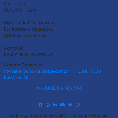
Presidente
GLAUCO HUMAI
Diretora de Planejamento
Estratégico e Operações
GABRIELLA OLIVEIRA
Conteúdo
BASSANEZE COMUNICA
Contato Comercial
novosnegocios@abrasce.com.br
|
11 3506-8300
|
11
95072-9216
ANUNCIE NA REVISTA
Endereço: Rua Castilho, 392 - 19 andar - Brooklin