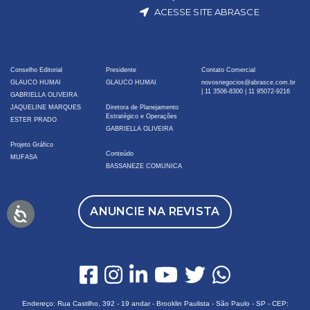
ACESSE SITE ABRASCE
Conselho Editorial
Presidente
Contato Comercial
GLAUCO HUMAI
GLAUCO HUMAI
novosnegocios@abrasce.com.br
|
11 3506-8300
|
11 95072-9216
GABRIELLA OLIVEIRA
JAQUELINE MARQUES
Diretora de Planejamento
Estratégico e Operações
ESTER PRADO
GABRIELLA OLIVEIRA
Projeto Gráfico
Conteúdo
MUFASA
BASSANEZE COMUNICA
ANUNCIE NA REVISTA
Endereço: Rua Castilho, 392 - 19 andar - Brooklin Paulista - São Paulo - SP - CEP: