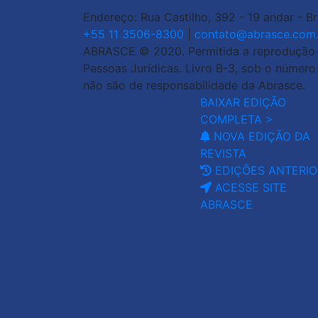
Endereço: Rua Castilho, 392 - 19 andar - B
+55 11 3506-8300
|
contato@abrasce.com.
ABRASCE © 2020. Permitida a reprodução de
Pessoas Jurídicas. Livro B-3, sob o númer
não são de responsabilidade da Abrasce.
BAIXAR EDIÇÃO
COMPLETA >
NOVA EDIÇÃO DA
REVISTA
EDIÇÕES ANTERIO
ACESSE SITE
ABRASCE