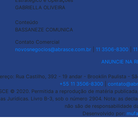
Estratégico e Operações
GABRIELLA OLIVEIRA
Conteúdo
BASSANEZE COMUNICA
Contato Comercial
novosnegocios@abrasce.com.br
|
11 3506-8300
|
1
ANUNCIE NA R
ereço: Rua Castilho, 392 - 19 andar - Brooklin Paulista - S
+55 11 3506-8300
|
contato@abr
CE © 2020. Permitida a reprodução de matéria publicada, d
as Jurídicas. Livro B-3, sob o número 2904. Nota: as decl
não são de responsabilidade d
Desenvolvido por:
mufa