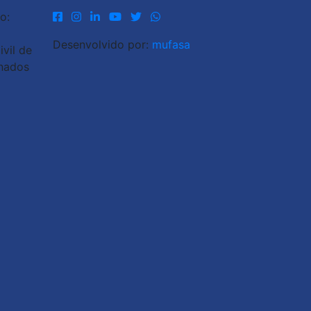
o:
Desenvolvido por:
mufasa
vil de
inados