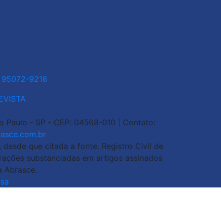
1 95072-9216
EVISTA
ão Paulo - SP - CEP: 04568-010 | Contato:
asce.com.br
esde que citada a fonte. Registro Civil de
arações substanciadas em artigos assinados
a Abrasce.
sa