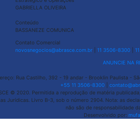
Estratégico e Operações
GABRIELLA OLIVEIRA
Conteúdo
BASSANEZE COMUNICA
Contato Comercial
novosnegocios@abrasce.com.br
|
11 3506-8300
|
1
ANUNCIE NA R
ereço: Rua Castilho, 392 - 19 andar - Brooklin Paulista - S
+55 11 3506-8300
|
contato@abr
CE © 2020. Permitida a reprodução de matéria publicada, d
as Jurídicas. Livro B-3, sob o número 2904. Nota: as decl
não são de responsabilidade d
Desenvolvido por:
mufa