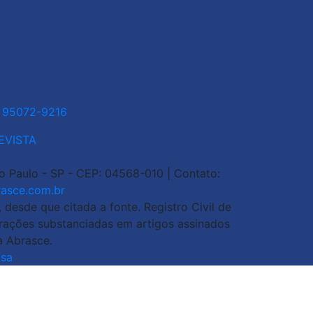
1 95072-9216
EVISTA
ão Paulo - SP - CEP: 04568-010 | Contato:
asce.com.br
esde que citada a fonte. Registro Civil de
arações substanciadas em artigos assinados
a Abrasce.
sa