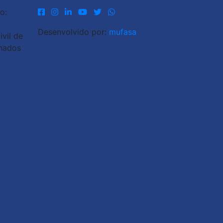
o:
Desenvolvido por:
mufasa
vil de
inados