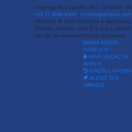
Endereço: Rua Castilho, 392 - 19 andar - B
+55 11 3506-8300
|
contato@abrasce.com.
ABRASCE © 2020. Permitida a reprodução de
Pessoas Jurídicas. Livro B-3, sob o númer
não são de responsabilidade da Abrasce.
BAIXAR EDIÇÃO
COMPLETA >
NOVA EDIÇÃO DA
REVISTA
EDIÇÕES ANTERIO
ACESSE SITE
ABRASCE