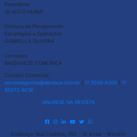
Presidente
GLAUCO HUMAI
Diretora de Planejamento
Estratégico e Operações
GABRIELLA OLIVEIRA
Conteúdo
BASSANEZE COMUNICA
Contato Comercial
novosnegocios@abrasce.com.br
|
11 3506-8300
|
11
95072-9216
ANUNCIE NA REVISTA
Endereço: Rua Castilho, 392 - 19 andar - Brooklin