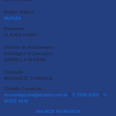
Projeto Gráfico
MUFASA
Presidente
GLAUCO HUMAI
Diretora de Planejamento
Estratégico e Operações
GABRIELLA OLIVEIRA
Conteúdo
BASSANEZE COMUNICA
Contato Comercial
novosnegocios@abrasce.com.br
|
11 3506-8300
|
11
95072-9216
ANUNCIE NA REVISTA