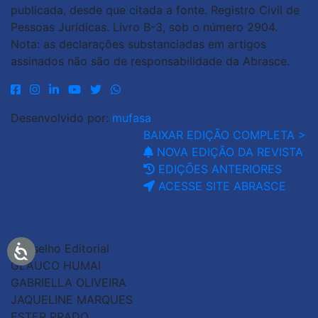
publicada, desde que citada a fonte. Registro Civil de
Pessoas Jurídicas. Livro B-3, sob o número 2904.
Nota: as declarações substanciadas em artigos
assinados não são de responsabilidade da Abrasce.
Desenvolvido por:
mufasa
BAIXAR EDIÇÃO COMPLETA >
NOVA EDIÇÃO DA REVISTA
EDIÇÕES ANTERIORES
ACESSE SITE ABRASCE
Conselho Editorial
GLAUCO HUMAI
GABRIELLA OLIVEIRA
JAQUELINE MARQUES
ESTER PRADO