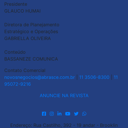
Presidente
GLAUCO HUMAI
Diretora de Planejamento
Estratégico e Operações
GABRIELLA OLIVEIRA
Conteúdo
BASSANEZE COMUNICA
Contato Comercial
novosnegocios@abrasce.com.br
|
11 3506-8300
|
11
95072-9216
ANUNCIE NA REVISTA
Endereço: Rua Castilho, 392 - 19 andar - Brooklin