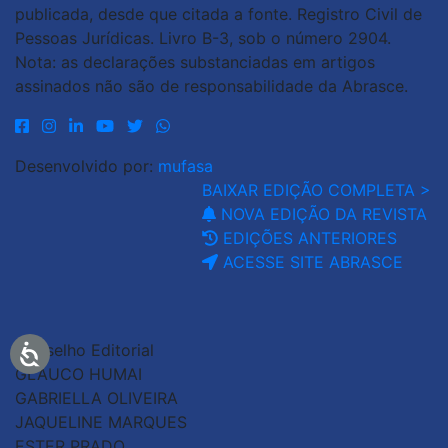
publicada, desde que citada a fonte. Registro Civil de
Pessoas Jurídicas. Livro B-3, sob o número 2904.
Nota: as declarações substanciadas em artigos
assinados não são de responsabilidade da Abrasce.
Desenvolvido por:
mufasa
BAIXAR EDIÇÃO COMPLETA >
NOVA EDIÇÃO DA REVISTA
EDIÇÕES ANTERIORES
ACESSE SITE ABRASCE
Conselho Editorial
GLAUCO HUMAI
GABRIELLA OLIVEIRA
JAQUELINE MARQUES
ESTER PRADO