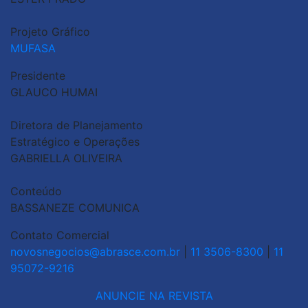
Projeto Gráfico
MUFASA
Presidente
GLAUCO HUMAI
Diretora de Planejamento
Estratégico e Operações
GABRIELLA OLIVEIRA
Conteúdo
BASSANEZE COMUNICA
Contato Comercial
novosnegocios@abrasce.com.br
|
11 3506-8300
|
11
95072-9216
ANUNCIE NA REVISTA