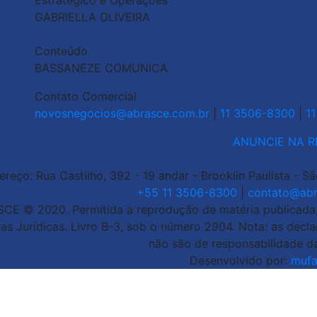
Estratégico e Operações
GABRIELLA OLIVEIRA
Conteúdo
BASSANEZE COMUNICA
Contato Comercial
novosnegocios@abrasce.com.br
|
11 3506-8300
|
1
ANUNCIE NA R
ereço: Rua Castilho, 392 - 19 andar - Brooklin Paulista - S
+55 11 3506-8300
|
contato@abr
CE © 2020. Permitida a reprodução de matéria publicada, d
as Jurídicas. Livro B-3, sob o número 2904. Nota: as decl
não são de responsabilidade d
Desenvolvido por:
mufa