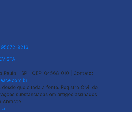
1 95072-9216
EVISTA
ão Paulo - SP - CEP: 04568-010 | Contato:
asce.com.br
esde que citada a fonte. Registro Civil de
arações substanciadas em artigos assinados
a Abrasce.
sa