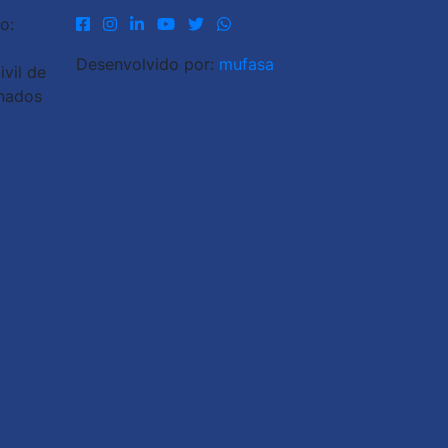
o:
Desenvolvido por:
mufasa
vil de
inados