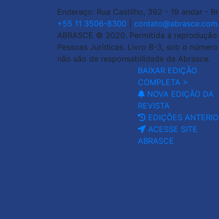
Endereço: Rua Castilho, 392 - 19 andar - B
+55 11 3506-8300
|
contato@abrasce.com.
ABRASCE © 2020. Permitida a reprodução de
Pessoas Jurídicas. Livro B-3, sob o númer
não são de responsabilidade da Abrasce.
BAIXAR EDIÇÃO
COMPLETA >
NOVA EDIÇÃO DA
REVISTA
EDIÇÕES ANTERIO
ACESSE SITE
ABRASCE