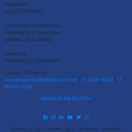
Presidente
GLAUCO HUMAI
Diretora de Planejamento
Estratégico e Operações
GABRIELLA OLIVEIRA
Conteúdo
BASSANEZE COMUNICA
Contato Comercial
novosnegocios@abrasce.com.br
|
11 3506-8300
|
11
95072-9216
ANUNCIE NA REVISTA
Endereço: Rua Castilho, 392 - 19 andar - Brooklin