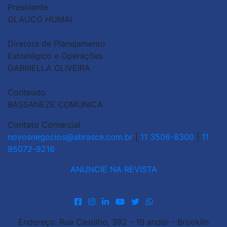
Presidente
GLAUCO HUMAI
Diretora de Planejamento
Estratégico e Operações
GABRIELLA OLIVEIRA
Conteúdo
BASSANEZE COMUNICA
Contato Comercial
novosnegocios@abrasce.com.br
|
11 3506-8300
|
11
95072-9216
ANUNCIE NA REVISTA
Endereço: Rua Castilho, 392 - 19 andar - Brooklin