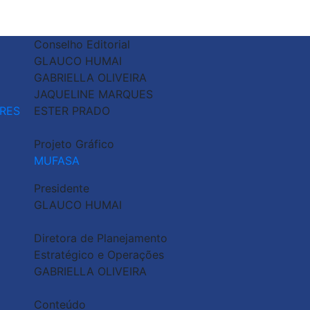
Conselho Editorial
GLAUCO HUMAI
GABRIELLA OLIVEIRA
JAQUELINE MARQUES
RES
ESTER PRADO
Projeto Gráfico
MUFASA
Presidente
GLAUCO HUMAI
Diretora de Planejamento
Estratégico e Operações
GABRIELLA OLIVEIRA
Conteúdo