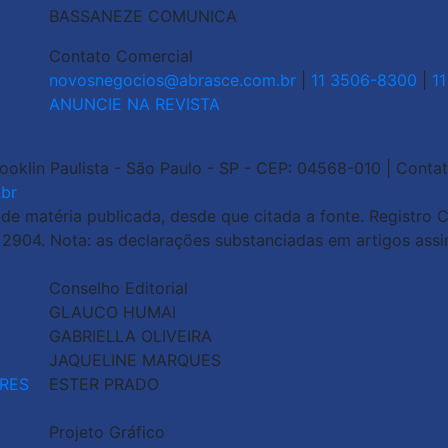
BASSANEZE COMUNICA
Contato Comercial
novosnegocios@abrasce.com.br
|
11 3506-8300
|
1
ANUNCIE NA REVISTA
rooklin Paulista - São Paulo - SP - CEP: 04568-010 | Contat
br
 matéria publicada, desde que citada a fonte. Registro Ci
o 2904. Nota: as declarações substanciadas em artigos ass
Conselho Editorial
GLAUCO HUMAI
GABRIELLA OLIVEIRA
JAQUELINE MARQUES
RES
ESTER PRADO
Projeto Gráfico