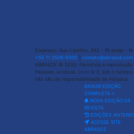
Endereço: Rua Castilho, 392 - 19 andar - B
+55 11 3506-8300
|
contato@abrasce.com.
ABRASCE © 2020. Permitida a reprodução de
Pessoas Jurídicas. Livro B-3, sob o númer
não são de responsabilidade da Abrasce.
BAIXAR EDIÇÃO
COMPLETA >
NOVA EDIÇÃO DA
REVISTA
EDIÇÕES ANTERIO
ACESSE SITE
ABRASCE