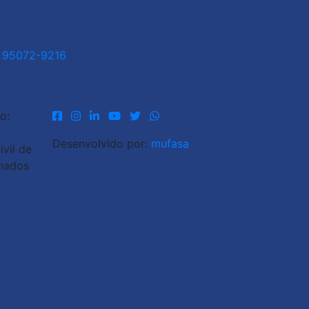
1 95072-9216
o:
Desenvolvido por:
mufasa
vil de
inados