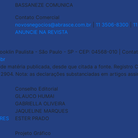
BASSANEZE COMUNICA
Contato Comercial
novosnegocios@abrasce.com.br
|
11 3506-8300
|
1
ANUNCIE NA REVISTA
rooklin Paulista - São Paulo - SP - CEP: 04568-010 | Contat
br
 matéria publicada, desde que citada a fonte. Registro Ci
o 2904. Nota: as declarações substanciadas em artigos ass
Conselho Editorial
GLAUCO HUMAI
GABRIELLA OLIVEIRA
JAQUELINE MARQUES
RES
ESTER PRADO
Projeto Gráfico