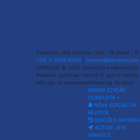
Endereço: Rua Castilho, 392 - 19 andar - B
+55 11 3506-8300
|
contato@abrasce.com.
ABRASCE © 2020. Permitida a reprodução de
Pessoas Jurídicas. Livro B-3, sob o númer
não são de responsabilidade da Abrasce.
BAIXAR EDIÇÃO
COMPLETA >
NOVA EDIÇÃO DA
REVISTA
EDIÇÕES ANTERIO
ACESSE SITE
ABRASCE