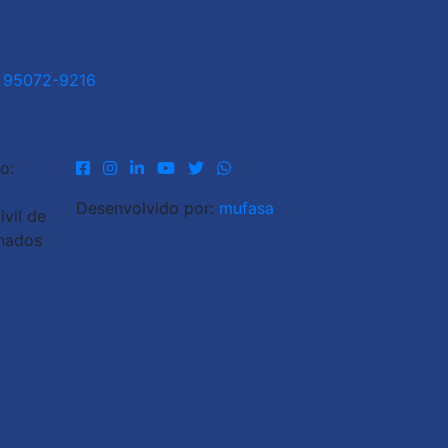
1 95072-9216
o:
Desenvolvido por:
mufasa
vil de
inados