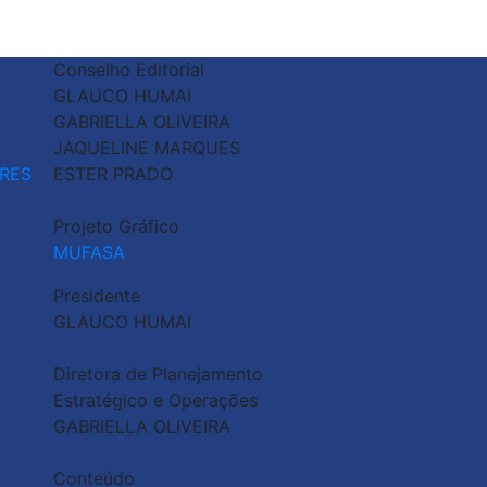
Conselho Editorial
GLAUCO HUMAI
GABRIELLA OLIVEIRA
JAQUELINE MARQUES
RES
ESTER PRADO
Projeto Gráfico
MUFASA
Presidente
GLAUCO HUMAI
Diretora de Planejamento
Estratégico e Operações
GABRIELLA OLIVEIRA
Conteúdo