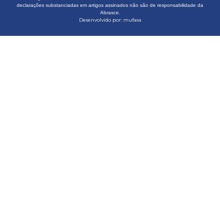
declarações substanciadas em artigos assinados não são de responsabilidade da
Abrasce.
Desenvolvido por:
mufasa