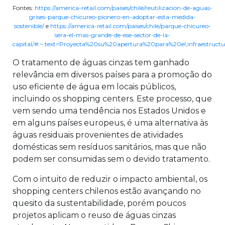
Fontes:
https://america-retail.com/paises/chile/reutilizacion-de-aguas-
grises-parque-chicureo-pionero-en-adoptar-esta-medida-
sostenible/
e
https://america-retail.com/paises/chile/parque-chicureo-
sera-el-mas-grande-de-ese-sector-de-la-
capital/#:~:text=Proyecta%20su%20apertura%20para%20el,infraestruc
O tratamento de águas cinzas tem ganhado
relevância em diversos países para a promoção do
uso eficiente de água em locais públicos,
incluindo os shopping centers. Este processo, que
vem sendo uma tendência nos Estados Unidos e
em alguns países europeus, é uma alternativa às
águas residuais provenientes de atividades
domésticas sem resíduos sanitários, mas que não
podem ser consumidas sem o devido tratamento.
Com o intuito de reduzir o impacto ambiental, os
shopping centers chilenos estão avançando no
quesito da sustentabilidade, porém poucos
projetos aplicam o reuso de águas cinzas