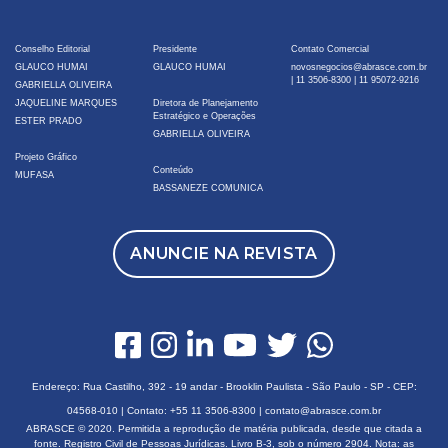
Conselho Editorial
Presidente
Contato Comercial
GLAUCO HUMAI
GLAUCO HUMAI
novosnegocios@abrasce.com.br
|
11 3506-8300
|
11 95072-9216
GABRIELLA OLIVEIRA
JAQUELINE MARQUES
Diretora de Planejamento
Estratégico e Operações
ESTER PRADO
GABRIELLA OLIVEIRA
Projeto Gráfico
Conteúdo
MUFASA
BASSANEZE COMUNICA
ANUNCIE NA REVISTA
Endereço: Rua Castilho, 392 - 19 andar - Brooklin Paulista - São Paulo - SP - CEP:
04568-010 | Contato:
+55 11 3506-8300
|
contato@abrasce.com.br
ABRASCE © 2020. Permitida a reprodução de matéria publicada, desde que citada a
fonte. Registro Civil de Pessoas Jurídicas. Livro B-3, sob o número 2904. Nota: as