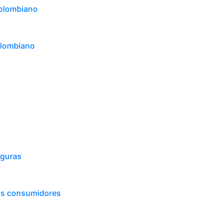
colombiano
olombiano
eguras
os consumidores