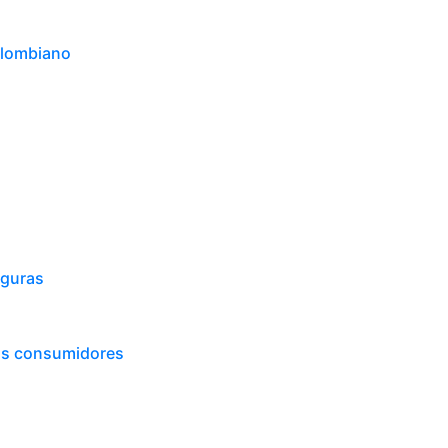
olombiano
eguras
os consumidores