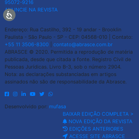
95072-9216
ANUNCIE NA REVISTA
Endereço: Rua Castilho, 392 - 19 andar - Brooklin
Paulista - São Paulo - SP - CEP: 04568-010 | Contato:
+55 11 3506-8300
|
contato@abrasce.com.br
ABRASCE © 2020. Permitida a reprodução de matéria
publicada, desde que citada a fonte. Registro Civil de
Pessoas Jurídicas. Livro B-3, sob o número 2904.
Nota: as declarações substanciadas em artigos
assinados não são de responsabilidade da Abrasce.
Desenvolvido por:
mufasa
BAIXAR EDIÇÃO COMPLETA >
NOVA EDIÇÃO DA REVISTA
EDIÇÕES ANTERIORES
ACESSE SITE ABRASCE