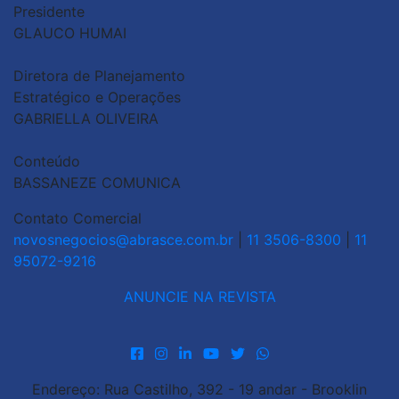
Presidente
GLAUCO HUMAI
Diretora de Planejamento
Estratégico e Operações
GABRIELLA OLIVEIRA
Conteúdo
BASSANEZE COMUNICA
Contato Comercial
novosnegocios@abrasce.com.br
|
11 3506-8300
|
11
95072-9216
ANUNCIE NA REVISTA
Endereço: Rua Castilho, 392 - 19 andar - Brooklin